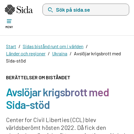
Sök på sida.se, sökförslag kommer att visas i 
MENY
Start
Sidas bistånd runt om i världen
Länder och regioner
Ukraina
Avslöjar krigsbrott med
Sida-stöd
BERÄTTELSER OM BISTÅNDET
Avslöjar krigsbrott med
Sida-stöd
Center for Civil Liberties (CCL) blev
världsberömt hösten 2022. Då fick den