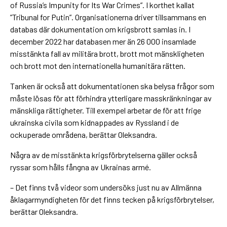
of Russia’s Impunity for Its War Crimes”. I korthet kallat
”Tribunal for Putin”. Organisationerna driver tillsammans en
databas där dokumentation om krigsbrott samlas in. I
december 2022 har databasen mer än 26 000 insamlade
misstänkta fall av militära brott, brott mot mänskligheten
och brott mot den internationella humanitära rätten.
Tanken är också att dokumentationen ska belysa frågor som
måste lösas för att förhindra ytterligare masskränkningar av
mänskliga rättigheter. Till exempel arbetar de för att frige
ukrainska civila som kidnappades av Ryssland i de
ockuperade områdena, berättar Oleksandra.
Några av de misstänkta krigsförbrytelserna gäller också
ryssar som hålls fångna av Ukrainas armé.
– Det finns två videor som undersöks just nu av Allmänna
åklagarmyndigheten för det finns tecken på krigsförbrytelser,
berättar Oleksandra.