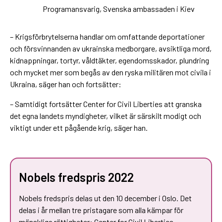
Programansvarig, Svenska ambassaden i Kiev
– Krigsförbrytelserna handlar om omfattande deportationer
och försvinnanden av ukrainska medborgare, avsiktliga mord,
kidnappningar, tortyr, våldtäkter, egendomsskador, plundring
och mycket mer som begås av den ryska militären mot civila i
Ukraina, säger han och fortsätter:
– Samtidigt fortsätter Center for Civil Liberties att granska
det egna landets myndigheter, vilket är särskilt modigt och
viktigt under ett pågående krig, säger han.
Nobels fredspris 2022
Nobels fredspris delas ut den 10 december i Oslo. Det
delas i år mellan tre pristagare som alla kämpar för
mänskliga rättigheter: Center for Civil Liberties,