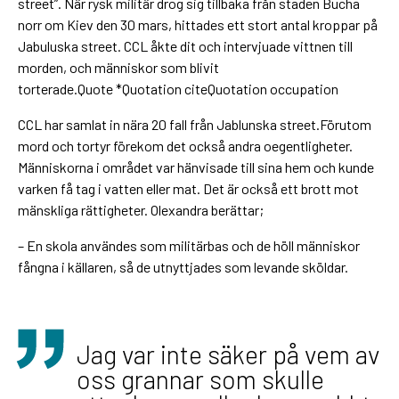
street”. När rysk militär drog sig tillbaka från staden Bucha
norr om Kiev den 30 mars, hittades ett stort antal kroppar på
Jabuluska street. CCL åkte dit och intervjuade vittnen till
morden, och människor som blivit
torterade.Quote *Quotation citeQuotation occupation
CCL har samlat in nära 20 fall från Jablunska street.Förutom
mord och tortyr förekom det också andra oegentligheter.
Människorna i området var hänvisade till sina hem och kunde
varken få tag i vatten eller mat. Det är också ett brott mot
mänskliga rättigheter. Olexandra berättar;
– En skola användes som militärbas och de höll människor
fångna i källaren, så de utnyttjades som levande sköldar.
Jag var inte säker på vem av
oss grannar som skulle