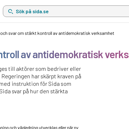
Sök på sida.se, sökförslag kommer att visas i en lista under sökfä
 och svar om stärkt kontroll av antidemokratisk verksamhet
ntroll av antidemokratisk ver
ges till aktörer som bedriver eller
. Regeringen har skärpt kraven på
 med instruktion för Sida som
Sida svar på hur den stärkta
ing och vägledning utvecklas eller när ny