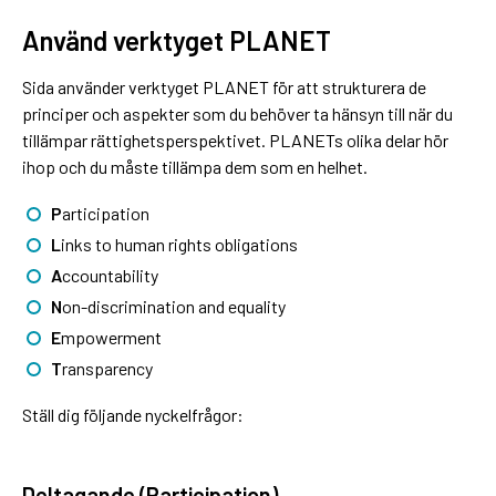
Använd verktyget PLANET
Sida använder verktyget PLANET för att strukturera de
principer och aspekter som du behöver ta hänsyn till när du
tillämpar rättighetsperspektivet. PLANETs olika delar hör
ihop och du måste tillämpa dem som en helhet.
P
articipation
L
inks to human rights obligations
A
ccountability
N
on-discrimination and equality
E
mpowerment
T
ransparency
Ställ dig följande nyckelfrågor:
Deltagande (
P
articipation)