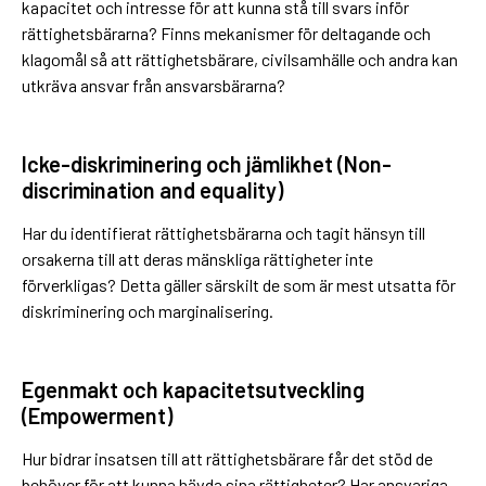
kapacitet och intresse för att kunna stå till svars inför
rättighetsbärarna? Finns mekanismer för deltagande och
klagomål så att rättighetsbärare, civilsamhälle och andra kan
utkräva ansvar från ansvarsbärarna?
Icke-diskriminering och jämlikhet (
N
on-
discrimination and equality)
Har du identifierat rättighetsbärarna och tagit hänsyn till
orsakerna till att deras mänskliga rättigheter inte
förverkligas? Detta gäller särskilt de som är mest utsatta för
diskriminering och marginalisering.
Egenmakt och kapacitetsutveckling
(
E
mpowerment)
Hur bidrar insatsen till att rättighetsbärare får det stöd de
behöver för att kunna hävda sina rättigheter? Har ansvariga