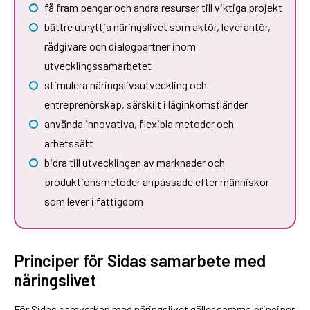
få fram pengar och andra resurser till viktiga projekt
bättre utnyttja näringslivet som aktör, leverantör,
rådgivare och dialogpartner inom
utvecklingssamarbetet
stimulera näringslivsutveckling och
entreprenörskap, särskilt i låginkomstländer
använda innovativa, flexibla metoder och
arbetssätt
bidra till utvecklingen av marknader och
produktionsmetoder anpassade efter människor
som lever i fattigdom
Principer för Sidas samarbete med
näringslivet
För Sidas samverkan med näringslivet gäller samma principer