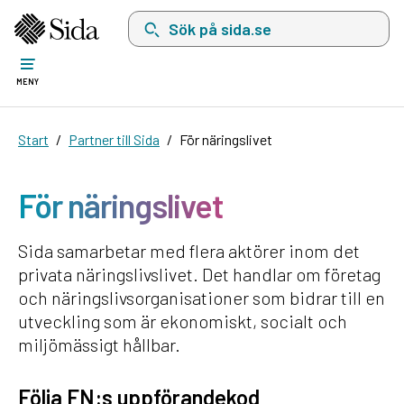
Sök på sida.se, sökförslag kommer att visas i 
MENY
Start
Partner till Sida
För näringslivet
För näringslivet
Sida samarbetar med flera aktörer inom det
privata näringslivslivet. Det handlar om företag
och näringslivsorganisationer som bidrar till en
utveckling som är ekonomiskt, socialt och
miljömässigt hållbar.
Följa FN:s uppförandekod