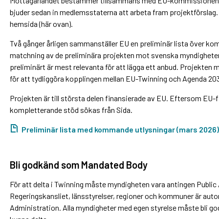
Mottagarlandet bestämmer tillsammans med EU-kommissionen v
bjuder sedan in medlemsstaterna att arbeta fram projektförslag. S
hemsida (här ovan).
Två gånger årligen sammanställer EU en preliminär lista över k
matchning av de preliminära projekten mot svenska myndigheter f
preliminärt är mest relevanta för att lägga ett anbud. Projekten
för att tydliggöra kopplingen mellan EU-Twinning och Agenda 20
Projekten är till största delen finansierade av EU. Eftersom EU-f
kompletterande stöd sökas från Sida.
Preliminär lista med kommande utlysningar (mars 2026)
Bli godkänd som Mandated Body
För att delta i Twinning måste myndigheten vara antingen Public
Regeringskansliet, länsstyrelser, regioner och kommuner är au
Administration. Alla myndigheter med egen styrelse måste bli 