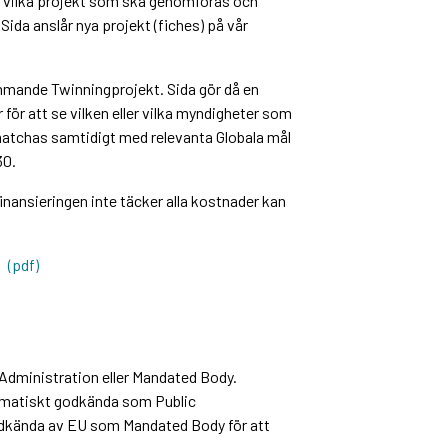
ilka projekt som ska genomföras och
ida anslår nya projekt (fiches) på vår
ommande Twinningprojekt. Sida gör då en
ör att se vilken eller vilka myndigheter som
 matchas samtidigt med relevanta Globala mål
30.
inansieringen inte täcker alla kostnader kan
(pdf)
 Administration eller Mandated Body.
tomatiskt godkända som Public
godkända av EU som Mandated Body för att