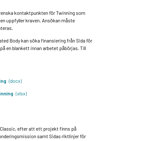
 svenska kontaktpunkten för Twinning som
en uppfyller kraven. Ansökan måste
teras.
ed Body kan söka finansiering från Sida för
 en blankett innan arbetet påbörjas. Till
ing
(docx)
inning
(xlsx)
Classic, efter att ett projekt finns på
sonderingsmission samt Sidas riktlinjer för