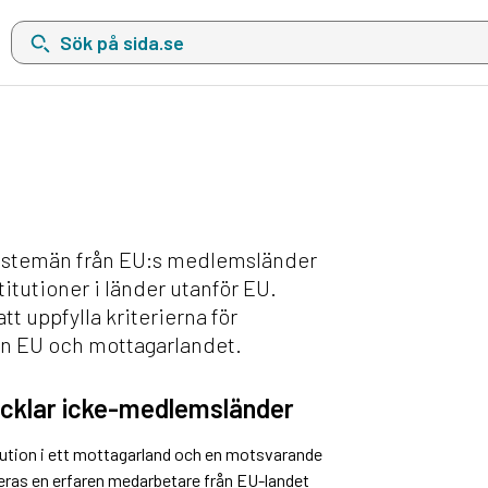
Sök på sida.se, sökförslag kommer att visas i en lista under sökfä
änstemän från EU:s medlemsländer
titutioner i länder utanför EU.
tt uppfylla kriterierna för
an EU och mottagarlandet.
ecklar icke-medlemsländer
itution i ett mottagarland och en motsvarande
eras en erfaren medarbetare från EU-landet