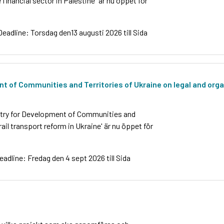
 financial sector in Palestine" är nu öppet för
Deadline: Torsdag den13 augusti 2026 till Sida
t of Communities and Territories of Ukraine on legal and organ
istry for Development of Communities and
rail transport reform in Ukraine' är nu öppet för
eadline: Fredag den 4 sept 2026 till Sida