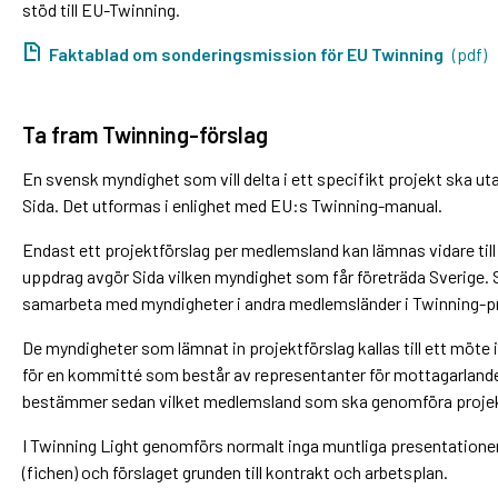
stöd till EU-Twinning.
Faktablad om sonderingsmission för EU Twinning
(pdf)
Ta fram Twinning-förslag
En svensk myndighet som vill delta i ett specifikt projekt ska uta
Sida. Det utformas i enlighet med EU:s Twinning-manual.
Endast ett projektförslag per medlemsland kan lämnas vidare til
uppdrag avgör Sida vilken myndighet som får företräda Sverige.
samarbeta med myndigheter i andra medlemsländer i Twinning-pr
De myndigheter som lämnat in projektförslag kallas till ett möte
för en kommitté som består av representanter för mottagarla
bestämmer sedan vilket medlemsland som ska genomföra projek
I Twinning Light genomförs normalt inga muntliga presentationer
(fichen) och förslaget grunden till kontrakt och arbetsplan.