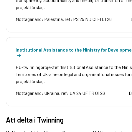
transparency, accountability and the digital transition of the
projektförslag.
Mottagarland: Palestina, ref: PS 25 NDICI FI 01 26
Institutional Assistance to the Ministry for Developmen
EU-twinningprojektet 'Institutional Assistance to the Min
Territories of Ukraine on legal and organisational issues for 
projektförslag.
Mottagarland: Ukraina, ref: UA 24 UF TR 01 26
D
Att delta i Twinning