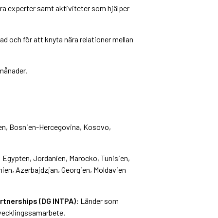
ra experter samt aktiviteter som hjälper
d och för att knyta nära relationer mellan
 månader.
en, Bosnien-Hercegovina, Kosovo,
:
Egypten, Jordanien, Marocko, Tunisien,
enien, Azerbajdzjan, Georgien, Moldavien
rtnerships (DG INTPA):
Länder som
utvecklingssamarbete.