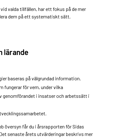
id valda tillfällen, har ett fokus på de mer
rdera dem på ett systematiskt sätt.
h lärande
ier baseras på välgrundad information.
m fungerar för vem, under vilka
 av genomförandet i insatser och arbetssätt i
utvecklingssamarbetet.
b översyn får du i årsrapporten för Sidas
 Det senaste årets utvärderingar beskrivs mer