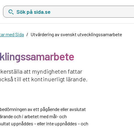
Sök på sida.se, sökförslag kommer att visas i en lista under sökfä
tar med Sida
Utvärdering av svenskt utvecklingssamarbete
cklingssamarbete
kerställa att myndigheten fattar
kså till ett kontinuerligt lärande.
 bedömningen av ett pågående eller avslutat
 lärande och i arbetet med mål- och
esultat uppnåddes – eller inte uppnåddes – och