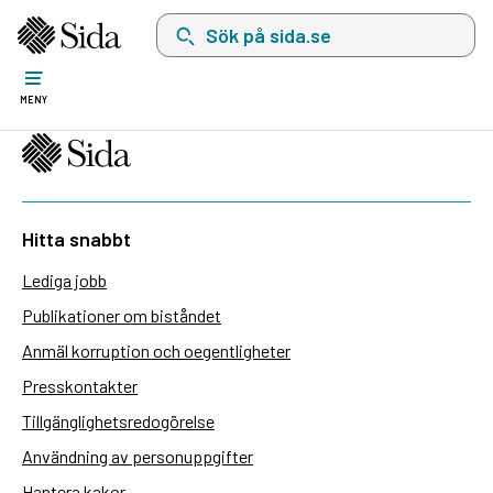
Sök på sida.se, sökförslag kommer att visas i 
MENY
Hitta snabbt
Lediga jobb
Publikationer om biståndet
Anmäl korruption och oegentligheter
Presskontakter
Tillgänglighetsredogörelse
Användning av personuppgifter
Hantera kakor