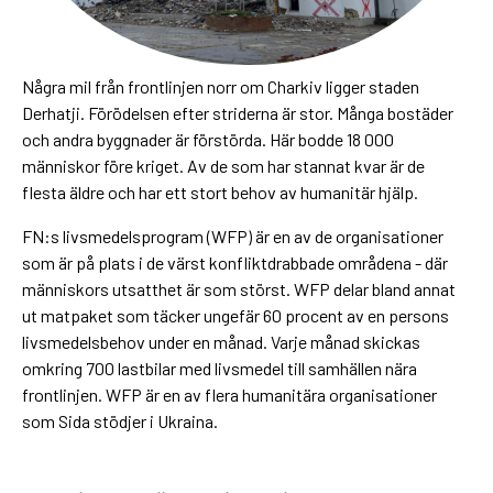
Några mil från frontlinjen norr om Charkiv ligger staden
Derhatji. Förödelsen efter striderna är stor. Många bostäder
och andra byggnader är förstörda. Här bodde 18 000
människor före kriget. Av de som har stannat kvar är de
flesta äldre och har ett stort behov av humanitär hjälp.
FN:s livsmedelsprogram (WFP) är en av de organisationer
som är på plats i de värst konfliktdrabbade områdena - där
människors utsatthet är som störst. WFP delar bland annat
ut matpaket som täcker ungefär 60 procent av en persons
livsmedelsbehov under en månad. Varje månad skickas
omkring 700 lastbilar med livsmedel till samhällen nära
frontlinjen. WFP är en av flera humanitära organisationer
som Sida stödjer i Ukraina.