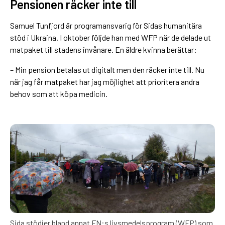
Pensionen räcker inte till
Samuel Tunfjord är programansvarig för Sidas humanitära
stöd i Ukraina. I oktober följde han med WFP när de delade ut
matpaket till stadens invånare. En äldre kvinna berättar:
– Min pension betalas ut digitalt men den räcker inte till. Nu
när jag får matpaket har jag möjlighet att prioritera andra
behov som att köpa medicin.
Sida stödjer bland annat FN:s livsmedelsprogram (WFP) som