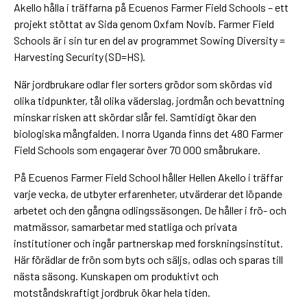
Akello hålla i träffarna på Ecuenos Farmer Field Schools – ett
projekt stöttat av Sida genom Oxfam Novib. Farmer Field
Schools är i sin tur en del av programmet Sowing Diversity =
Harvesting Security (SD=HS).
När jordbrukare odlar fler sorters grödor som skördas vid
olika tidpunkter, tål olika väderslag, jordmån och bevattning
minskar risken att skördar slår fel. Samtidigt ökar den
biologiska mångfalden. I norra Uganda finns det 480 Farmer
Field Schools som engagerar över 70 000 småbrukare.
På Ecuenos Farmer Field School håller Hellen Akello i träffar
varje vecka, de utbyter erfarenheter, utvärderar det löpande
arbetet och den gångna odlingssäsongen. De håller i frö- och
matmässor, samarbetar med statliga och privata
institutioner och ingår partnerskap med forskningsinstitut.
Här förädlar de frön som byts och säljs, odlas och sparas till
nästa säsong. Kunskapen om produktivt och
motståndskraftigt jordbruk ökar hela tiden.