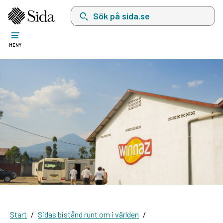
Sök på sida.se, sökförslag kommer att visas i 
MENY
Start
Sidas bistånd runt om i världen