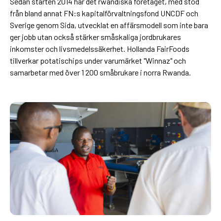
Sedan starten 2014 har det rwandiska företaget, med stöd
från bland annat FN:s kapitalförvaltningsfond UNCDF och
Sverige genom Sida, utvecklat en affärsmodell som inte bara
ger jobb utan också stärker småskaliga jordbrukares
inkomster och livsmedelssäkerhet. Hollanda FairFoods
tillverkar potatischips under varumärket "Winnaz" och
samarbetar med över 1 200 småbrukare i norra Rwanda.