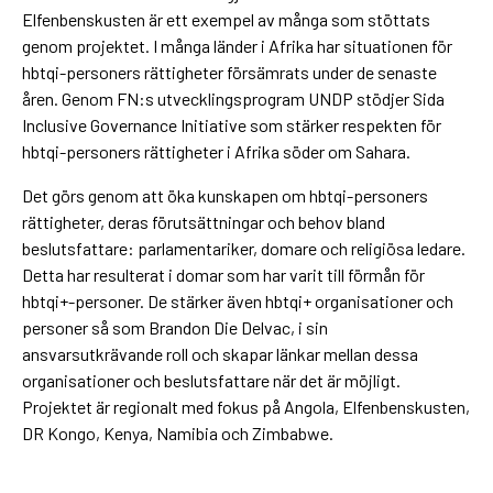
Elfenbenskusten är ett exempel av många som stöttats
genom projektet. I många länder i Afrika har situationen för
hbtqi-personers rättigheter försämrats under de senaste
åren. Genom FN:s utvecklingsprogram UNDP stödjer Sida
Inclusive Governance Initiative som stärker respekten för
hbtqi-personers rättigheter i Afrika söder om Sahara.
Det görs genom att öka kunskapen om hbtqi-personers
rättigheter, deras förutsättningar och behov bland
beslutsfattare: parlamentariker, domare och religiösa ledare.
Detta har resulterat i domar som har varit till förmån för
hbtqi+-personer. De stärker även hbtqi+ organisationer och
personer så som Brandon Die Delvac, i sin
ansvarsutkrävande roll och skapar länkar mellan dessa
organisationer och beslutsfattare när det är möjligt.
Projektet är regionalt med fokus på Angola, Elfenbenskusten,
DR Kongo, Kenya, Namibia och Zimbabwe.