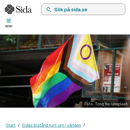
Sök på sida.se, sökförslag kommer att visas i 
MENY
Foto: Tong Su, Unsplash
Start
Sidas bistånd runt om i världen