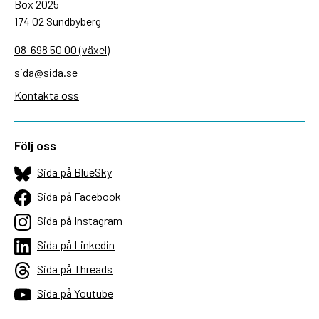
Box 2025
174 02 Sundbyberg
08-698 50 00 (växel)
sida@sida.se
Kontakta oss
Följ oss
Sida på BlueSky
Sida på Facebook
Sida på Instagram
Sida på Linkedin
Sida på Threads
Sida på Youtube