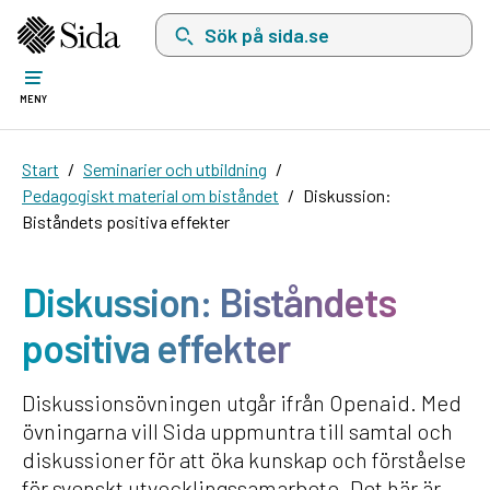
Sök på sida.se, sökförslag kommer att visas i 
MENY
Start
Seminarier och utbildning
Pedagogiskt material om biståndet
Diskussion:
Biståndets positiva effekter
Diskussion: Biståndets
positiva effekter
Diskussionsövningen utgår ifrån Openaid. Med
övningarna vill Sida uppmuntra till samtal och
diskussioner för att öka kunskap och förståelse
för svenskt utvecklingssamarbete. Det här är