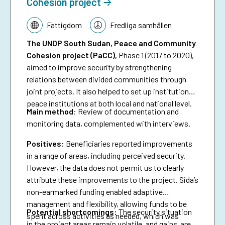
Cohesion project
Tematik:
Fattigdom
Fredliga samhällen
The UNDP South Sudan,
Peace and Community
Cohesion project (PaCC),
Phase 1 (2017 to 2020),
aimed to improve security by strengthening
relations between divided communities through
joint projects. It also helped to set up institutional
peace institutions at both local and national level.
Main method
: Review of documentation and
monitoring data, complemented with interviews.
Positives:
Beneficiaries reported improvements
in a range of areas, including perceived security.
However, the data does not permit us to clearly
attribute these improvements to the project. Sida’s
non-earmarked funding enabled adaptive
management and flexibility, allowing funds to be
Potential shortcomings:
The security situation
spent across activities as needed, which was
in the project areas remain volatile, and gains are