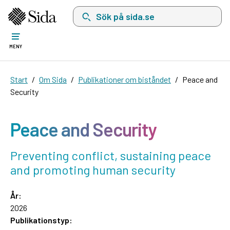
Sök på sida.se, sökförslag kommer att visas i 
MENY
Start
Om Sida
Publikationer om biståndet
Peace and
Security
Peace and Security
Preventing conflict, sustaining peace
and promoting human security
År:
2026
Publikationstyp: