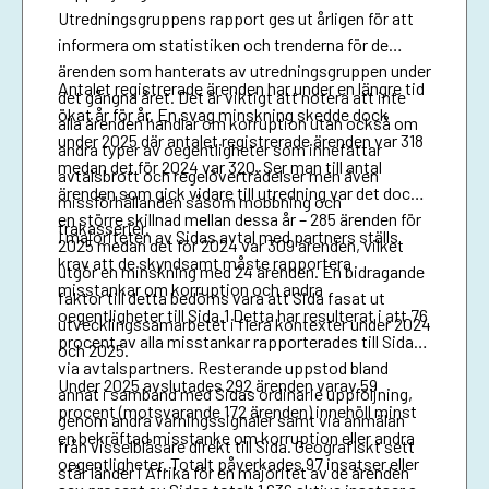
Utredningsgruppens rapport ges ut årligen för att
informera om statistiken och trenderna för de
ärenden som hanterats av utredningsgruppen under
Antalet registrerade ärenden har under en längre tid
det gångna året. Det är viktigt att notera att inte
ökat år för år. En svag minskning skedde dock
alla ärenden handlar om korruption utan också om
under 2025 där antalet registrerade ärenden var 318
andra typer av oegentligheter som innefattar
medan det för 2024 var 320. Ser man till antal
avtalsbrott och regelöverträdelser men även
ärenden som gick vidare till utredning var det dock
missförhållanden såsom mobbning och
en större skillnad mellan dessa år – 285 ärenden för
trakasserier.
I majoriteten av Sidas avtal med partners ställs
2025 medan det för 2024 var 309 ärenden, vilket
krav att de skyndsamt måste rapportera
utgör en minskning med 24 ärenden. En bidragande
misstankar om korruption och andra
faktor till detta bedöms vara att Sida fasat ut
oegentligheter till Sida.1 Detta har resulterat i att 76
utvecklingssamarbetet i flera kontexter under 2024
procent av alla misstankar rapporterades till Sida
och 2025.
via avtalspartners. Resterande uppstod bland
Under 2025 avslutades 292 ärenden varav 59
annat i samband med Sidas ordinarie uppföljning,
procent (motsvarande 172 ärenden) innehöll minst
genom andra varningssignaler samt via anmälan
en bekräftad misstanke om korruption eller andra
från visselblåsare direkt till Sida. Geografiskt sett
oegentligheter. Totalt påverkades 97 insatser eller
står länder i Afrika för en majoritet av de ärenden