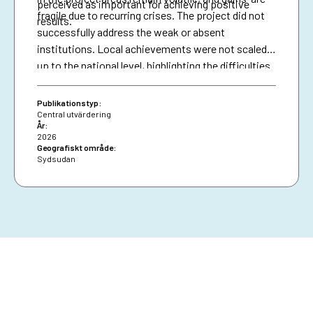
perceived as important for achieving positive
fragile due to recurring crises. The project did not
results.
successfully address the weak or absent
institutions. Local achievements were not scaled
up to the national level, highlighting the difficulties
of achieving sustainable impact in a fragile, and
conflict-affected context with limited political will.
Publikationstyp:
Sida’s reporting is based exclusively on the project
Central utvärdering
År:
data available, which result in limitations of rigidity.
2026
These limitations have not been reflected in Sida’s
Geografiskt område:
Sydsudan
reporting.