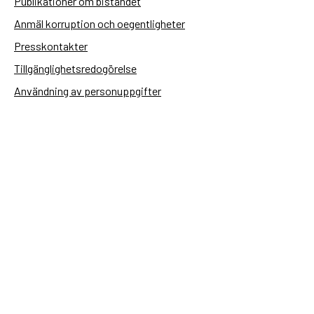
Publikationer om biståndet
Anmäl korruption och oegentligheter
Presskontakter
Tillgänglighetsredogörelse
Användning av personuppgifter
Hantera kakor
Sidas webbplatser
Openaid.se
Kontakt
Sida
Box 2025
174 02 Sundbyberg