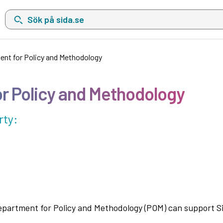
Sök på sida.se, sökförslag kommer att visas i en lista under sökfä
ment for Policy and Methodology
or Policy and Methodology
rty:
Department for Policy and Methodology (POM) can support Sid