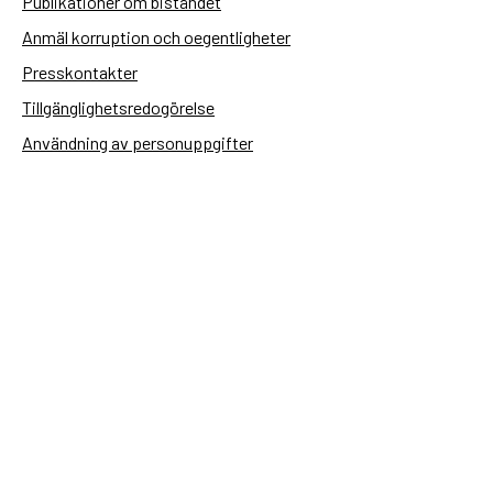
Publikationer om biståndet
Anmäl korruption och oegentligheter
Presskontakter
Tillgänglighetsredogörelse
Användning av personuppgifter
Hantera kakor
Sidas webbplatser
Openaid.se
Kontakt
Sida
Box 2025
174 02 Sundbyberg