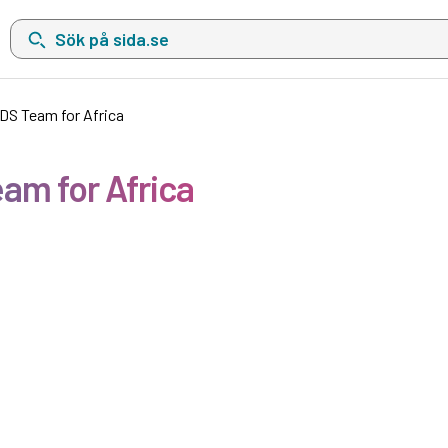
Sök på sida.se, sökförslag kommer att visas i en lista under sökfä
IDS Team for Africa
am for Africa