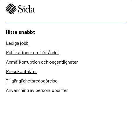
Hitta snabbt
Lediga jobb
Publikationer om biståndet
Anmäl korruption och oegentligheter
Presskontakter
Tillgänglighetsredogörelse
Användning av personuppgifter
Hantera kakor
Sidas webbplatser
Openaid.se