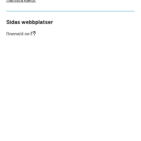
Sidas webbplatser
Openaid.se
Kontakt
Sida
Box 2025
174 02 Sundbyberg
08-698 50 00 (växel)
sida@sida.se
Kontakta oss
Följ oss