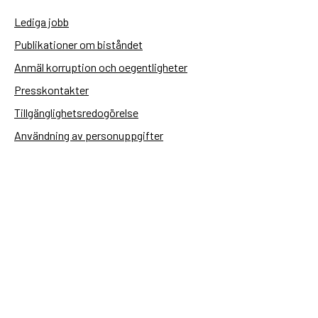
Lediga jobb
Publikationer om biståndet
Anmäl korruption och oegentligheter
Presskontakter
Tillgänglighetsredogörelse
Användning av personuppgifter
Hantera kakor
Sidas webbplatser
Openaid.se
Kontakt
Sida