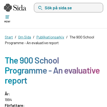
Sök på sida.se, sökförslag kommer att visas i 
MENY
Start
Om Sida
Publikationsarkiv
The 900 School
Programme - An evaluative report
The 900 School
Programme - An evaluative
report
År:
1994
Författare: