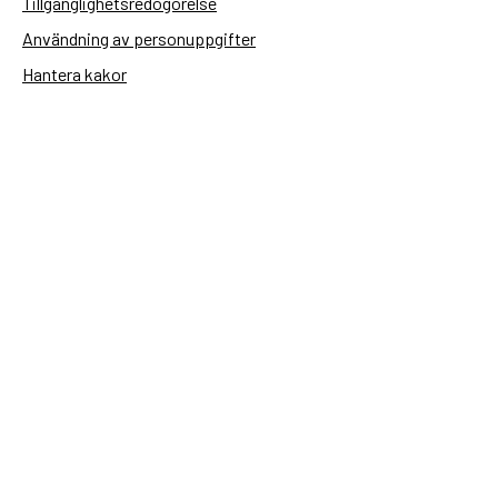
Tillgänglighetsredogörelse
Användning av personuppgifter
Hantera kakor
Sidas webbplatser
Openaid.se
Kontakt
Sida
Box 2025
174 02 Sundbyberg
08-698 50 00 (växel)
sida@sida.se
Kontakta oss