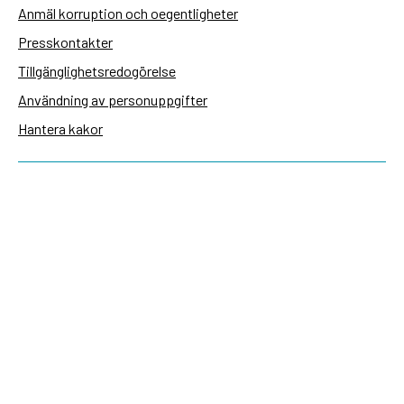
Anmäl korruption och oegentligheter
Presskontakter
Tillgänglighetsredogörelse
Användning av personuppgifter
Hantera kakor
Sidas webbplatser
Openaid.se
Kontakt
Sida
Box 2025
174 02 Sundbyberg
08-698 50 00 (växel)