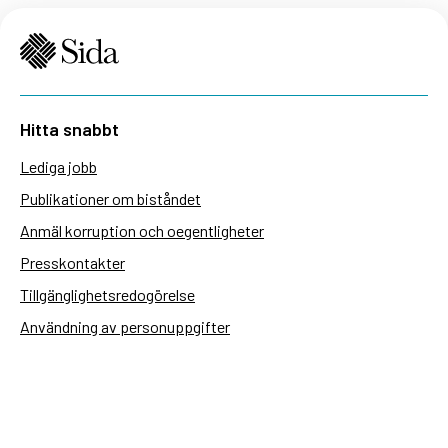
Hitta snabbt
Lediga jobb
Publikationer om biståndet
Anmäl korruption och oegentligheter
Presskontakter
Tillgänglighetsredogörelse
Användning av personuppgifter
Hantera kakor
Sidas webbplatser