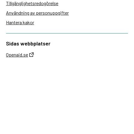
Tillgänglighetsredogörelse
Användning av personuppgifter
Hantera kakor
Sidas webbplatser
Openaid.se
Kontakt
Sida
Box 2025
174 02 Sundbyberg
08-698 50 00 (växel)
sida@sida.se
Kontakta oss