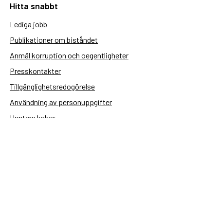
Hitta snabbt
Lediga jobb
Publikationer om biståndet
Anmäl korruption och oegentligheter
Presskontakter
Tillgänglighetsredogörelse
Användning av personuppgifter
Hantera kakor
Sidas webbplatser
Openaid.se
Kontakt