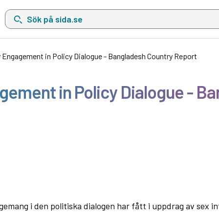
Sök på sida.se, sökförslag kommer att visas i en lista under sökfä
ty Engagement in Policy Dialogue - Bangladesh Country Report
agement in Policy Dialogue - B
ang i den politiska dialogen har fått i uppdrag av sex in