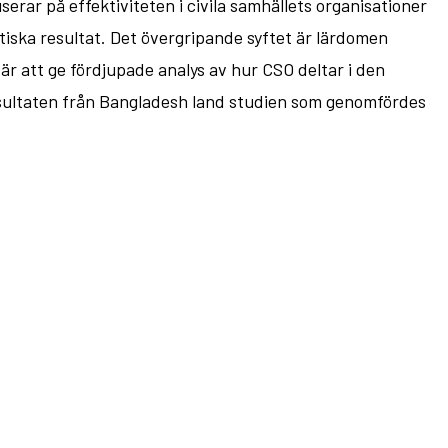
rar på effektiviteten i civila samhällets organisationer
itiska resultat. Det övergripande syftet är lärdomen
är att ge fördjupade analys av hur CSO deltar i den
 resultaten från Bangladesh land studien som genomfördes