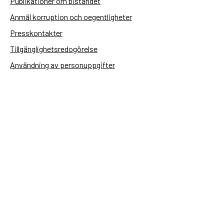
Publikationer om biståndet
Anmäl korruption och oegentligheter
Presskontakter
Tillgänglighetsredogörelse
Användning av personuppgifter
Hantera kakor
Sidas webbplatser
Openaid.se
Kontakt
Sida
Box 2025
174 02 Sundbyberg