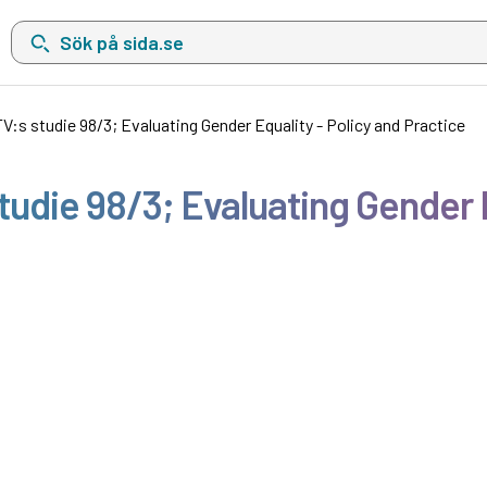
Sök på sida.se, sökförslag kommer att visas i en lista under sökfä
TV:s studie 98/3; Evaluating Gender Equality - Policy and Practice
studie 98/3; Evaluating Gender 