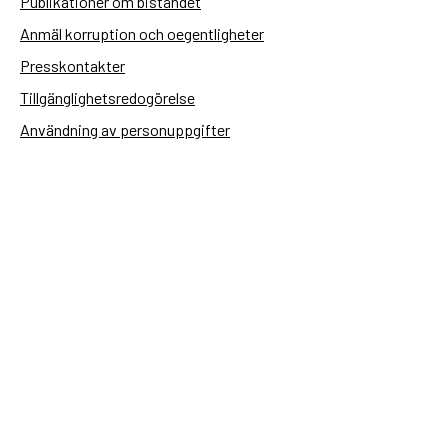
Publikationer om biståndet
Anmäl korruption och oegentligheter
Presskontakter
Tillgänglighetsredogörelse
Användning av personuppgifter
Hantera kakor
Sidas webbplatser
Openaid.se
Kontakt
Sida
Box 2025
174 02 Sundbyberg