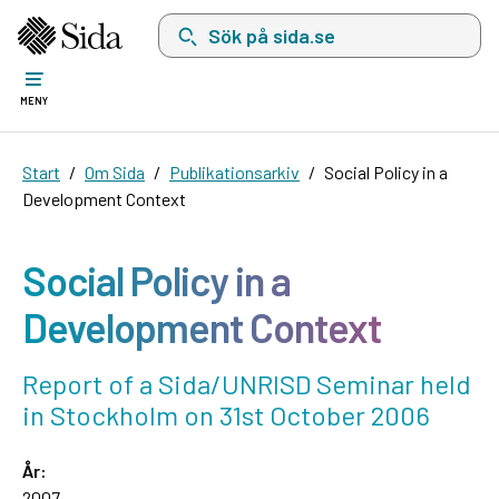
Sök på sida.se, sökförslag kommer att visas i 
MENY
Start
Om Sida
Publikationsarkiv
Social Policy in a
Development Context
Social Policy in a
Development Context
Report of a Sida/UNRISD Seminar held
in Stockholm on 31st October 2006
År:
2007