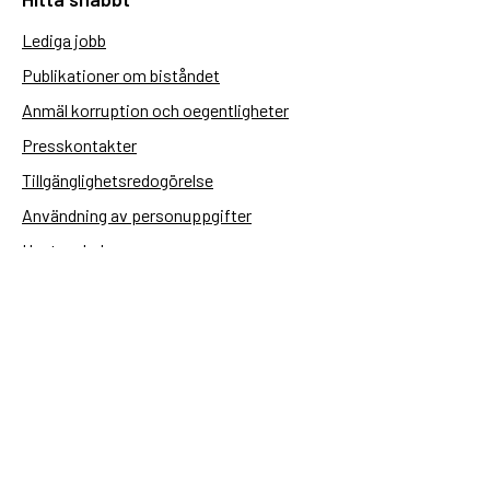
Lediga jobb
Publikationer om biståndet
Anmäl korruption och oegentligheter
Presskontakter
Tillgänglighetsredogörelse
Användning av personuppgifter
Hantera kakor
Sidas webbplatser
Openaid.se
Kontakt
Sida