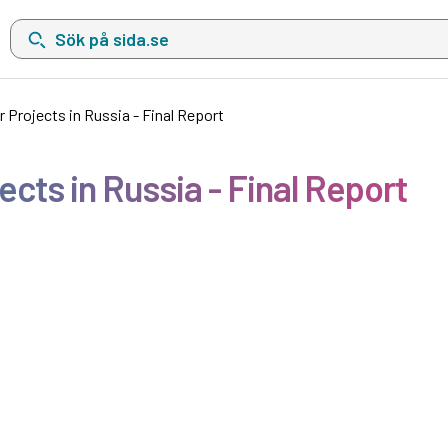
Sök på sida.se, sökförslag kommer att visas i en lista under sökfä
r Projects in Russia - Final Report
ects in Russia - Final Report