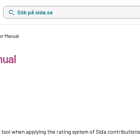
Sök på sida.se, sökförslag kommer att visas i en lista under sökfä
er Manual
nual
tool when applying the rating system of Sida contributions