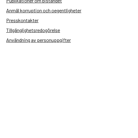
Publikationer om biståndet
Anmäl korruption och oegentligheter
Presskontakter
Tillgänglighetsredogörelse
Användning av personuppgifter
Hantera kakor
Sidas webbplatser
Openaid.se
Kontakt
Sida
Box 2025
174 02 Sundbyberg