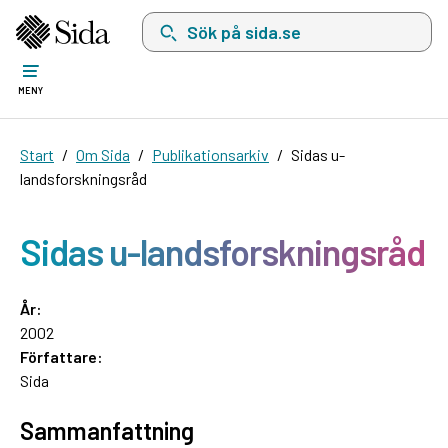
Sök på sida.se, sökförslag kommer att visas i 
MENY
Start
Om Sida
Publikationsarkiv
Sidas u-
landsforskningsråd
Sidas u-landsforskningsråd
År:
2002
Författare:
Sida
Sammanfattning