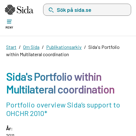
Sök på sida.se, sökförslag kommer att visas i 
MENY
Start
Om Sida
Publikationsarkiv
Sida's Portfolio
within Multilateral coordination
Sida's Portfolio within
Multilateral coordination
Portfolio overview Sida’s support to
OHCHR 2010*
År:
2011