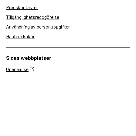
Presskontakter
Tillgänglighetsredogörelse
Användning av personuppgifter
Hantera kakor
Sidas webbplatser
Openaid.se
Kontakt
Sida
Box 2025
174 02 Sundbyberg
08-698 50 00 (växel)