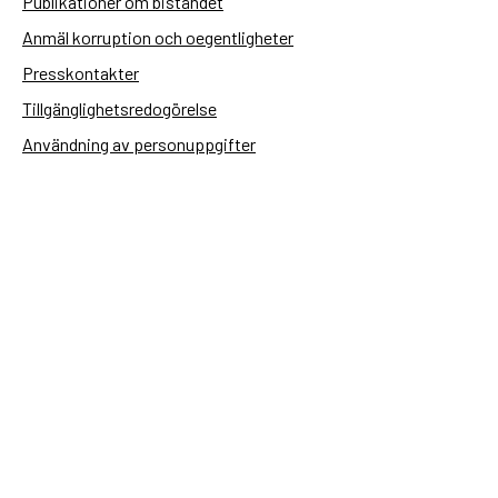
Publikationer om biståndet
Anmäl korruption och oegentligheter
Presskontakter
Tillgänglighetsredogörelse
Användning av personuppgifter
Hantera kakor
Sidas webbplatser
Openaid.se
Kontakt
Sida
Box 2025
174 02 Sundbyberg