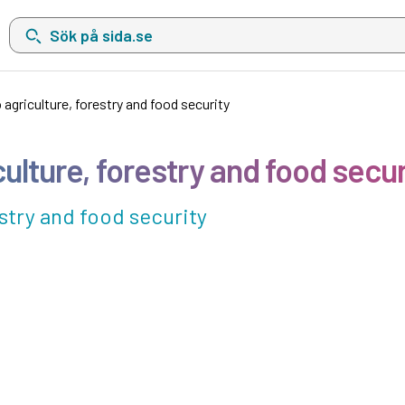
Sök på sida.se, sökförslag kommer att visas i en lista under sökfä
agriculture, forestry and food security
ulture, forestry and food secur
stry and food security