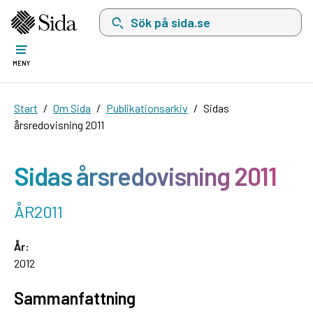
Sök på sida.se, sökförslag kommer att visas i 
MENY
Start
Om Sida
Publikationsarkiv
Sidas
årsredovisning 2011
Sidas årsredovisning 2011
ÅR2011
År:
2012
Sammanfattning