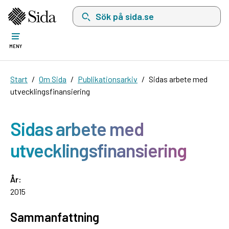
Sök på sida.se, sökförslag kommer att visas i 
MENY
Start
Om Sida
Publikationsarkiv
Sidas arbete med
utvecklingsfinansiering
Sidas arbete med
utvecklingsfinansiering
År:
2015
Sammanfattning