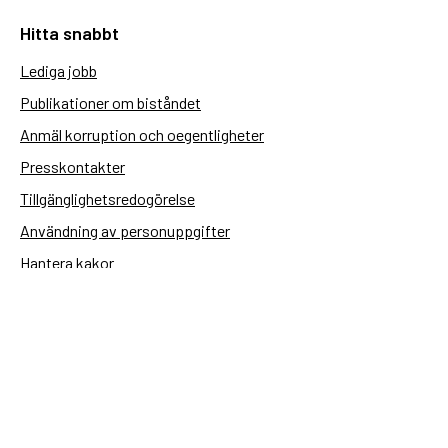
Hitta snabbt
Lediga jobb
Publikationer om biståndet
Anmäl korruption och oegentligheter
Presskontakter
Tillgänglighetsredogörelse
Användning av personuppgifter
Hantera kakor
Sidas webbplatser
Openaid.se
Kontakt