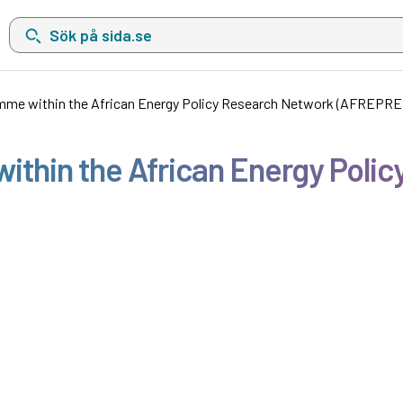
Sök på sida.se, sökförslag kommer att visas i en lista under sökfä
mme within the African Energy Policy Research Network (AFREPRE
thin the African Energy Poli