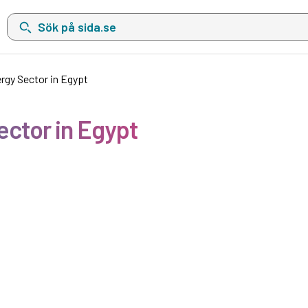
Sök på sida.se, sökförslag kommer att visas i en lista under sökfä
rgy Sector in Egypt
ector in Egypt