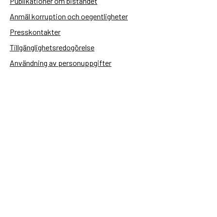
Publikationer om biståndet
Anmäl korruption och oegentligheter
Presskontakter
Tillgänglighetsredogörelse
Användning av personuppgifter
Hantera kakor
Sidas webbplatser
Openaid.se
Kontakt
Sida
Box 2025
174 02 Sundbyberg