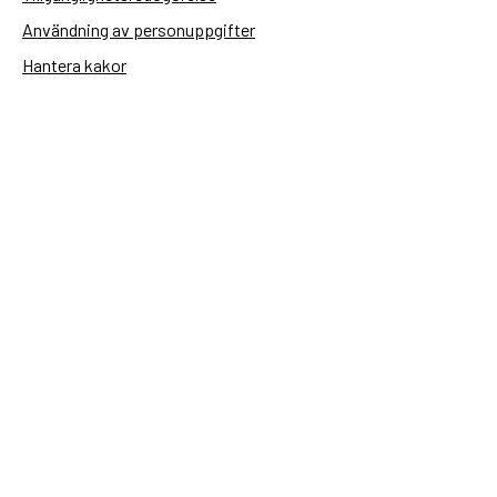
Användning av personuppgifter
Hantera kakor
Sidas webbplatser
Openaid.se
Kontakt
Sida
Box 2025
174 02 Sundbyberg
08-698 50 00 (växel)
sida@sida.se
Kontakta oss