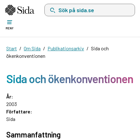
Sök på sida.se, sökförslag kommer att visas i 
MENY
Start
Om Sida
Publikationsarkiv
Sida och
ökenkonventionen
Sida och ökenkonventionen
År:
2003
Författare:
Sida
Sammanfattning