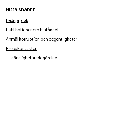
Hitta snabbt
Lediga jobb
Publikationer om biståndet
Anmäl korruption och oegentligheter
Presskontakter
Tillgänglighetsredogörelse
Användning av personuppgifter
Hantera kakor
Sidas webbplatser
Openaid.se
Kontakt