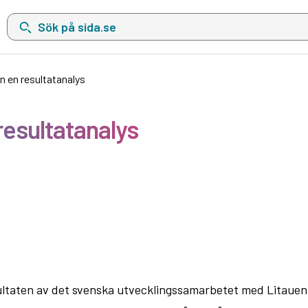
Sök på sida.se, sökförslag kommer att visas i en lista under sökfä
 en resultatanalys
esultatanalys
ltaten av det svenska utvecklingssamarbetet med Litauen 