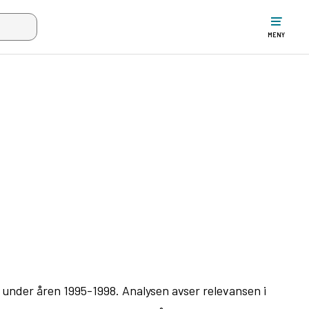
ltet när mer än två tecken har angivits. Piltangenterna uppåt och ne
MENY
under åren 1995-1998. Analysen avser relevansen i