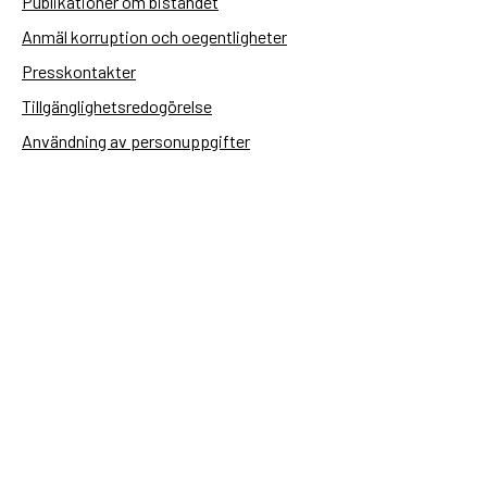
Publikationer om biståndet
Anmäl korruption och oegentligheter
Presskontakter
Tillgänglighetsredogörelse
Användning av personuppgifter
Hantera kakor
Sidas webbplatser
Openaid.se
Kontakt
Sida
Box 2025
174 02 Sundbyberg