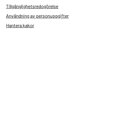
Tillgänglighetsredogörelse
Användning av personuppgifter
Hantera kakor
Sidas webbplatser
Openaid.se
Kontakt
Sida
Box 2025
174 02 Sundbyberg
08-698 50 00 (växel)
sida@sida.se