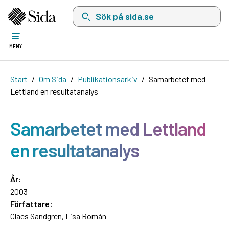
Sök på sida.se, sökförslag kommer att visas i 
MENY
Start
Om Sida
Publikationsarkiv
Samarbetet med
Lettland en resultatanalys
Samarbetet med Lettland
en resultatanalys
År:
2003
Författare:
Claes Sandgren, Lisa Román