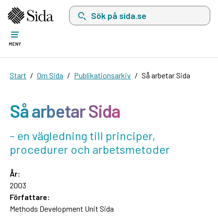
Sök på sida.se, sökförslag kommer att visas i 
MENY
Start
Om Sida
Publikationsarkiv
Så arbetar Sida
Så arbetar Sida
- en vägledning till principer,
procedurer och arbetsmetoder
År:
2003
Författare:
Methods Development Unit Sida