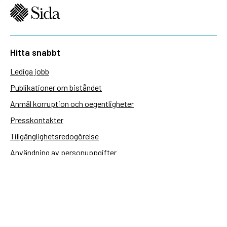
Hitta snabbt
Lediga jobb
Publikationer om biståndet
Anmäl korruption och oegentligheter
Presskontakter
Tillgänglighetsredogörelse
Användning av personuppgifter
Hantera kakor
Sidas webbplatser
Openaid.se