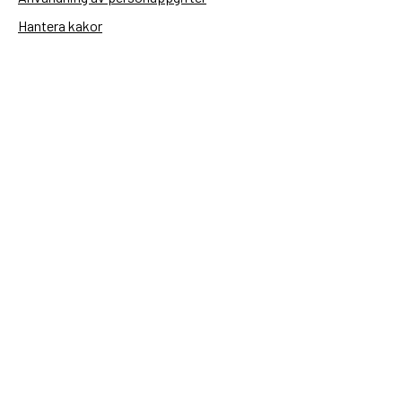
Hantera kakor
Sidas webbplatser
Openaid.se
Kontakt
Sida
Box 2025
174 02 Sundbyberg
08-698 50 00 (växel)
sida@sida.se
Kontakta oss