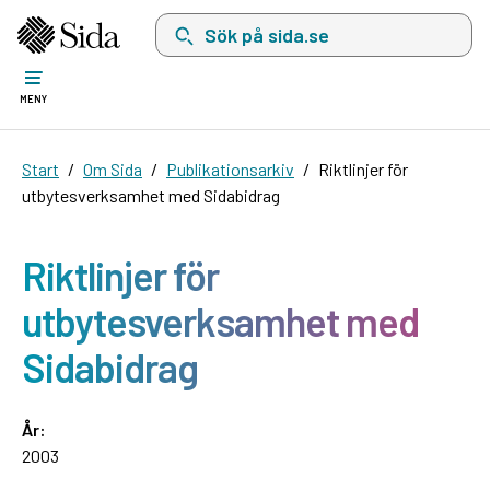
Sök på sida.se, sökförslag kommer att visas i 
MENY
Start
Om Sida
Publikationsarkiv
Riktlinjer för
utbytesverksamhet med Sidabidrag
Riktlinjer för
utbytesverksamhet med
Sidabidrag
År:
2003