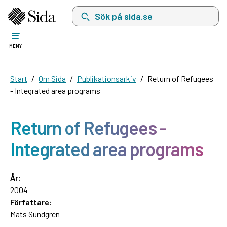
Sök på sida.se, sökförslag kommer att visas i 
MENY
Start
Om Sida
Publikationsarkiv
Return of Refugees
- Integrated area programs
Return of Refugees -
Integrated area programs
År:
2004
Författare:
Mats Sundgren