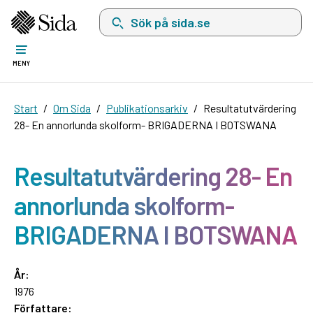
Sök på sida.se, sökförslag kommer att visas i 
MENY
Start
Om Sida
Publikationsarkiv
Resultatutvärdering
28- En annorlunda skolform- BRIGADERNA I BOTSWANA
Resultatutvärdering 28- En
annorlunda skolform-
BRIGADERNA I BOTSWANA
År:
1976
Författare: