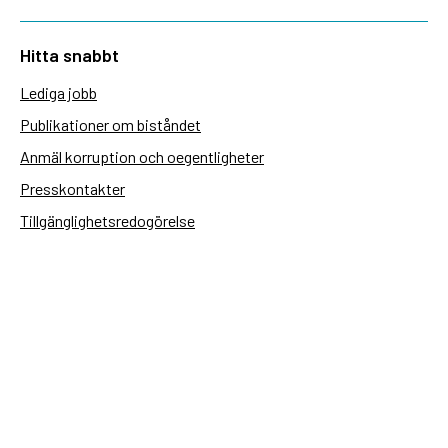
Hitta snabbt
Lediga jobb
Publikationer om biståndet
Anmäl korruption och oegentligheter
Presskontakter
Tillgänglighetsredogörelse
Användning av personuppgifter
Hantera kakor
Sidas webbplatser
Openaid.se