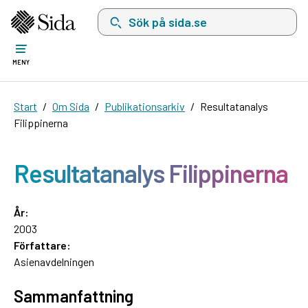
Sök på sida.se, sökförslag kommer att visas i 
MENY
Start
Om Sida
Publikationsarkiv
Resultatanalys
Filippinerna
Resultatanalys Filippinerna
År:
2003
Författare:
Asienavdelningen
Sammanfattning