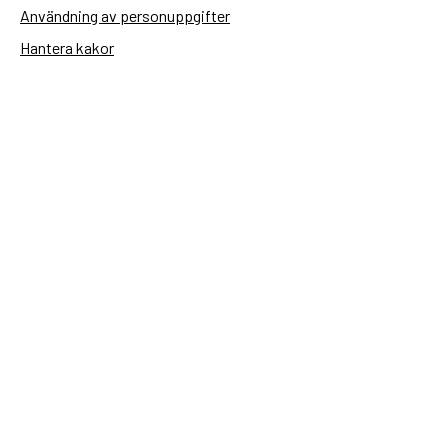
Användning av personuppgifter
Hantera kakor
Sidas webbplatser
Openaid.se
Kontakt
Sida
Box 2025
174 02 Sundbyberg
08-698 50 00 (växel)
sida@sida.se
Kontakta oss