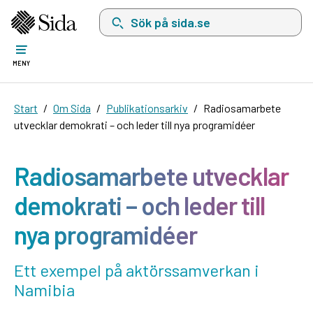
Sök på sida.se, sökförslag kommer att visas i 
MENY
Start
Om Sida
Publikationsarkiv
Radiosamarbete
utvecklar demokrati – och leder till nya programidéer
Radiosamarbete utvecklar
demokrati – och leder till
nya programidéer
Ett exempel på aktörssamverkan i
Namibia