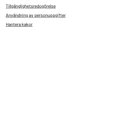
Tillgänglighetsredogörelse
Användning av personuppgifter
Hantera kakor
Sidas webbplatser
Openaid.se
Kontakt
Sida
Box 2025
174 02 Sundbyberg
08-698 50 00 (växel)
sida@sida.se