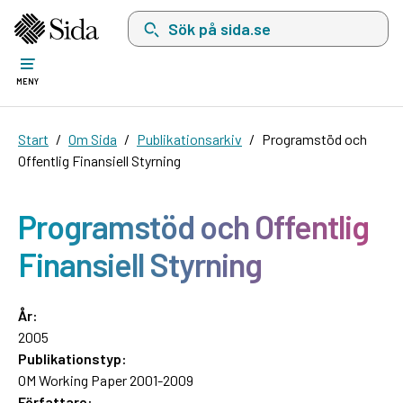
Sök på sida.se, sökförslag kommer att visas i 
MENY
Start
Om Sida
Publikationsarkiv
Programstöd och
Offentlig Finansiell Styrning
Programstöd och Offentlig
Finansiell Styrning
År:
2005
Publikationstyp:
OM Working Paper 2001-2009
Författare: