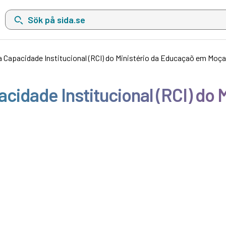
Sök på sida.se, sökförslag kommer att visas i en lista under sökfä
 Capacidade Institucional (RCI) do Ministério da Educaçaõ em Mo
cidade Institucional (RCI) do 