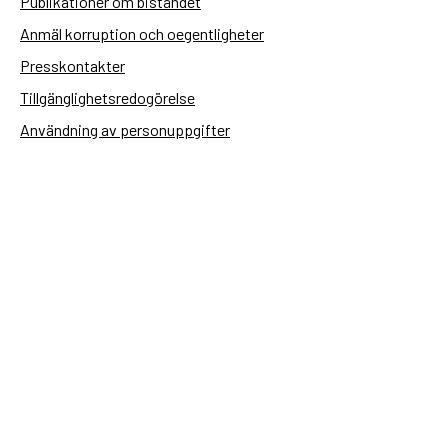
Publikationer om biståndet
Anmäl korruption och oegentligheter
Presskontakter
Tillgänglighetsredogörelse
Användning av personuppgifter
Hantera kakor
Sidas webbplatser
Openaid.se
Kontakt
Sida
Box 2025
174 02 Sundbyberg